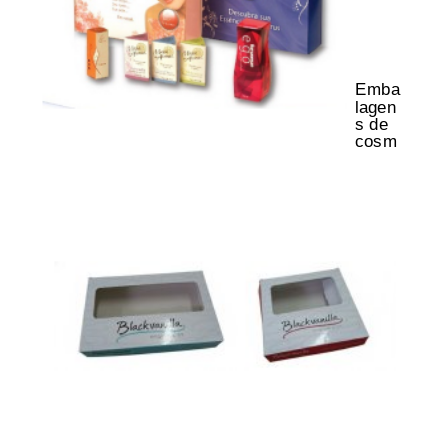
Emba
lagen
s de
cosm
éticos e perfumes