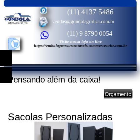
(11) 4137 5486
vendas@gondolagrafica.com.br
(11) 9 8790 0054
Visite nossa loja on line
https://embalagenssustentaveis.commercesuite.com.br
Pensando além da caixa!
Orçamento
Sacolas Personalizadas